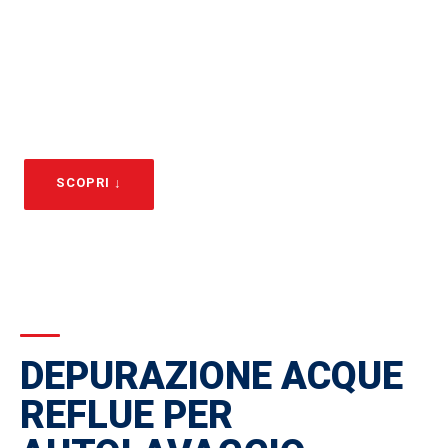
ACQUE REFLUE
Sistemi di depurazione certificati per acque reflue
da autolavaggio: rispetta la normativa e riduci i costi.
SCOPRI ↓
RICHIEDI PREVENTIVO
DEPURAZIONE ACQUE
REFLUE PER