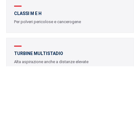
CLASSI M E H
Per polveri pericolose e cancerogene
TURBINE MULTISTADIO
Alta aspirazione anche a distanze elevate
FILTRI CERTIFICATI
HEPA e filtri a cartuccia lavabili
PER ELETTROUTENSILI