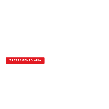
TRATTAMENTO ARIA
ASPIRATORI
INDUSTRIALI
Aspiratori BM2 per polveri, liquidi, oli e zone ATEX: