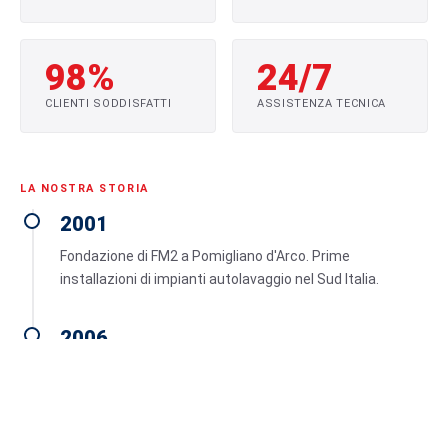
98%
24/7
CLIENTI SODDISFATTI
ASSISTENZA TECNICA
LA NOSTRA STORIA
2001
Fondazione di FM2 a Pomigliano d'Arco. Prime
installazioni di impianti autolavaggio nel Sud Italia.
2006
Espansione nel trattamento acque. Avvio della divisione
depurazione e riciclo idrico.