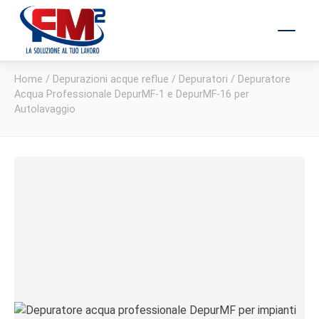
Home
/
Depurazioni acque reflue
/
Depuratori
/ Depuratore
Acqua Professionale DepurMF-1 e DepurMF-16 per
Autolavaggio